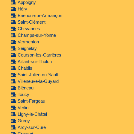
Appoigny
Héry
Brienon-sur-Armançon
Saint-Clément
Chevannes
Champs-sur-Yonne
Vermenton
Seignelay
Courson-les-Carrières
Aillant-sur-Tholon
Chablis
Saint-Julien-du-Sault
Villeneuve-la-Guyard
Bléneau
Toucy
Saint-Fargeau
Verlin
Ligny-le-Châtel
Gurgy
Arcy-sur-Cure
Cravant