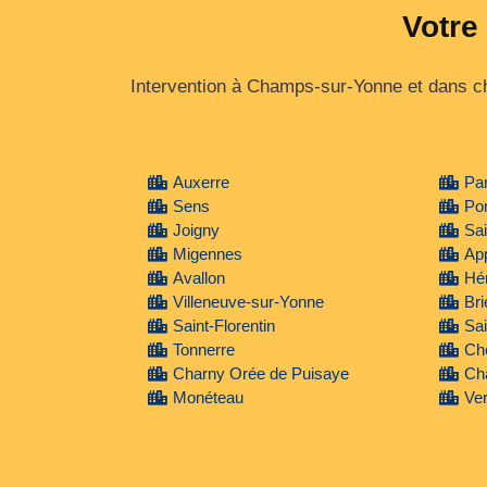
Votre
Intervention à Champs-sur-Yonne et dans ch
Auxerre
Pa
Sens
Po
Joigny
Sai
Migennes
Ap
Avallon
Hé
Villeneuve-sur-Yonne
Br
Saint-Florentin
Sai
Tonnerre
Ch
Charny Orée de Puisaye
Ch
Monéteau
Ve