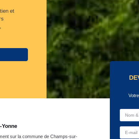
tien et
rs
,
DE
Votr
r-Yonne
ement sur la commune de Champs-sur-