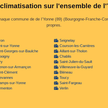
 climatisation sur l'ensemble de l
aque commune de de l’Yonne (89) (Bourgogne‑Franche‑Comté).
propres.
ron
Seignelay
nt-sur-Yonne
Courson-les-Carrières
nt-Georges-sur-Baulche
Aillant-sur-Tholon
poigny
Chablis
ry
Saint-Julien-du-Sault
ienon-sur-Armançon
Villeneuve-la-Guyard
nt-Clément
Bléneau
evannes
Toucy
amps-sur-Yonne
Saint-Fargeau
rmenton
Verlin