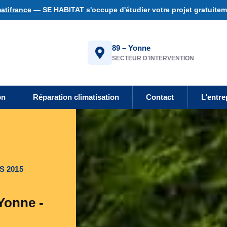
atifrance
— SE HABITAT s'occupe d'étudier votre projet gratuiteme
89 – Yonne
SECTEUR D'INTERVENTION
on
Réparation climatisation
Contact
L’entre
S 2015
Yonne -