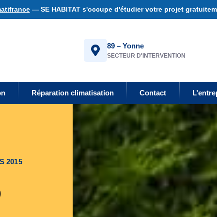
atifrance
— SE HABITAT s'occupe d'étudier votre projet gratuiteme
89 – Yonne
SECTEUR D'INTERVENTION
on
Réparation climatisation
Contact
L’entre
S 2015
0