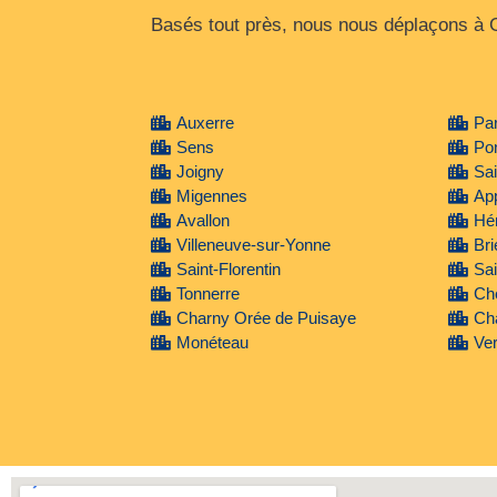
Basés tout près, nous nous déplaçons à G
Auxerre
Pa
Sens
Po
Joigny
Sai
Migennes
Ap
Avallon
Hé
Villeneuve-sur-Yonne
Br
Saint-Florentin
Sai
Tonnerre
Ch
Charny Orée de Puisaye
Ch
Monéteau
Ve