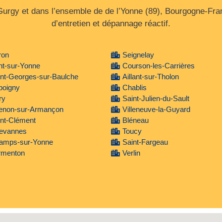
urgy et dans l’ensemble de de l’Yonne (89), Bourgogne‑Fran
d’entretien et dépannage réactif.
ron
Seignelay
nt-sur-Yonne
Courson-les-Carrières
nt-Georges-sur-Baulche
Aillant-sur-Tholon
poigny
Chablis
ry
Saint-Julien-du-Sault
ienon-sur-Armançon
Villeneuve-la-Guyard
nt-Clément
Bléneau
evannes
Toucy
amps-sur-Yonne
Saint-Fargeau
rmenton
Verlin