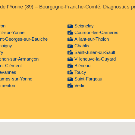
 de l’Yonne (89) – Bourgogne‑Franche‑Comté. Diagnostics pré
ron
Seignelay
nt-sur-Yonne
Courson-les-Carrières
nt-Georges-sur-Baulche
Aillant-sur-Tholon
poigny
Chablis
ry
Saint-Julien-du-Sault
ienon-sur-Armançon
Villeneuve-la-Guyard
nt-Clément
Bléneau
evannes
Toucy
amps-sur-Yonne
Saint-Fargeau
rmenton
Verlin