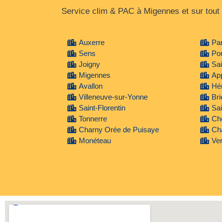
Service clim & PAC à Migennes et sur tout
Auxerre
Pa
Sens
Po
Joigny
Sai
Migennes
Ap
Avallon
Hé
Villeneuve-sur-Yonne
Br
Saint-Florentin
Sai
Tonnerre
Ch
Charny Orée de Puisaye
Ch
Monéteau
Ve