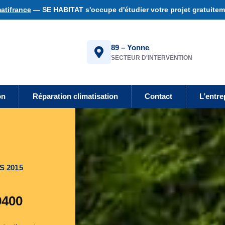
atifrance
— SE HABITAT s'occupe d'étudier votre projet gratuiteme
89 – Yonne
SECTEUR D'INTERVENTION
on
Réparation climatisation
Contact
L’entre
S 2015
9400