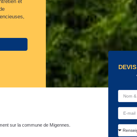
tretien et
de
lencieuses,
DEVIS
ement sur la commune de Migennes.